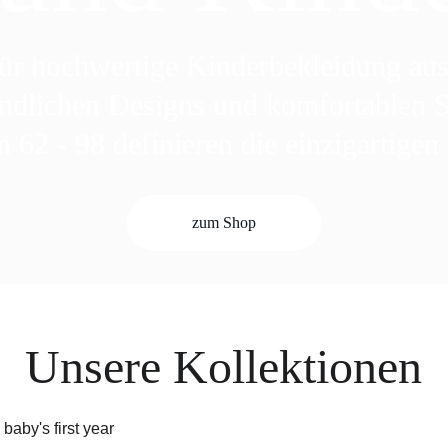
 für hochwertige Kinderbekleidung a
ndlichen Designs und komfortablen Sc
 62 - 98 definieren die einzigartigen 
zum Shop
Unsere Kollektionen