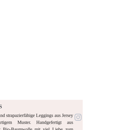
S
nd strapazierfähige Leggings aus Jersey
artigem Muster. Handgefertigt aus
r Bio-Baumwolle mit viel Liebe zum