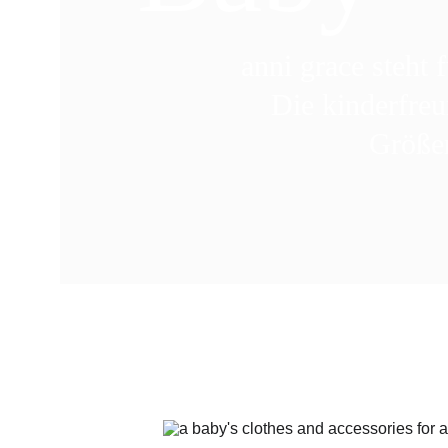
anni grace
 steht
Die kinderfreu
Größen