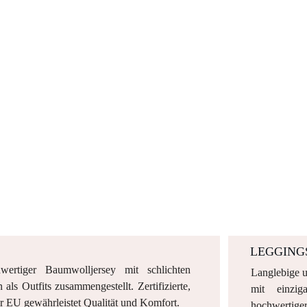
LEGGING
ertiger Baumwolljersey mit schlichten
Langlebige u
ls Outfits zusammengestellt. Zertifizierte,
mit einzig
r EU gewährleistet Qualität und Komfort.
hochwertige